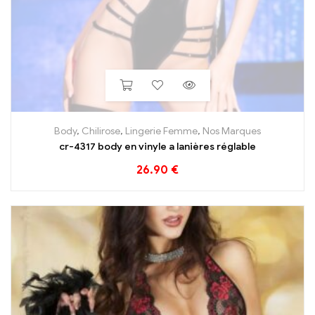
Body
,
Chilirose
,
Lingerie Femme
,
Nos Marques
cr-4317 body en vinyle a lanières réglable
26.90
€