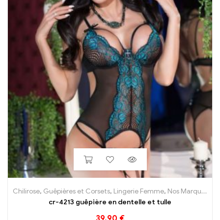
Chilirose
,
Guêpières et Corsets
,
Lingerie Femme
,
Nos Marques
cr-4213 guêpière en dentelle et tulle
39.90
€