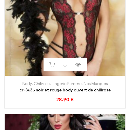
Body
,
Chilirose
,
Lingerie Femme
,
Nos Marques
cr-3635 noir et rouge body ouvert de chilirose
28.90
€