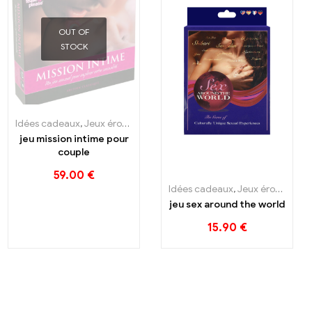
OUT OF
STOCK
Idées cadeaux
,
Jeux érotiques
jeu mission intime pour
couple
59.00
€
Idées cadeaux
,
Jeux érotiques
jeu sex around the world
15.90
€