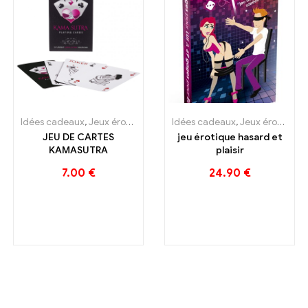
Idées cadeaux
,
Jeux érotiques
Idées cadeaux
,
Jeux érotiques
JEU DE CARTES
jeu érotique hasard et
KAMASUTRA
plaisir
7.00
€
24.90
€