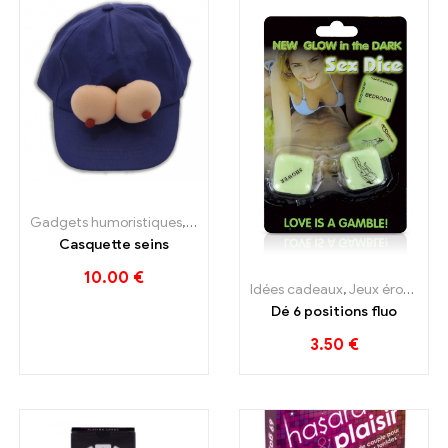
s cadeaux
Gadgets humoristiques
,
Idées cadeaux
Casquette seins
10.00
€
Idées cadeaux
,
Jeux érotiques
Dé 6 positions fluo
3.50
€