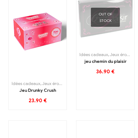
OUT OF
STOCK
Idées cadeaux
,
Jeux érotiques
jeu chemin du plaisir
36.90
€
Idées cadeaux
,
Jeux érotiques
Jeu Drunky Crush
23.90
€