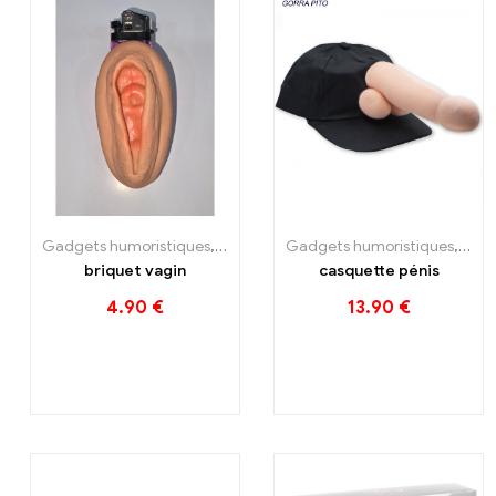
Claye
Souilly
Gadgets humoristiques
,
Idées cadeaux
Gadgets humoristiques
,
Idée
briquet vagin
casquette pénis
4.90
€
13.90
€