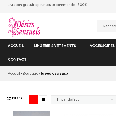
Livraison gratuite pour toute commande +300€
Desirs
ACCUEIL
LINGERIE & VÊTEMENTS
ACCESSOIRES
Sensuels
CONTACT
Désirs
Sensuels
Accueil
Boutique
Idées cadeaux
–
13
bis
rue
FILTER
Victor
Baltard,
77410