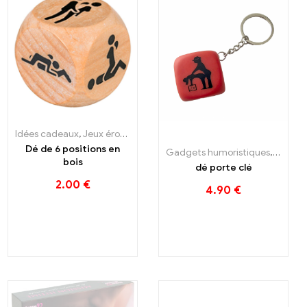
Idées cadeaux
,
Jeux érotiques
Dé de 6 positions en
Gadgets humoristiques
,
Idées 
bois
dé porte clé
2.00
€
4.90
€