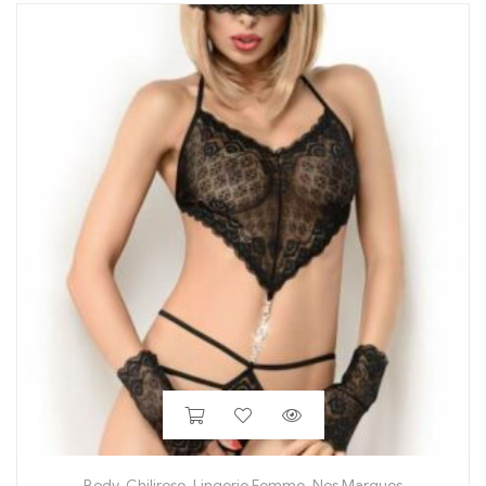
Body
,
Chilirose
,
Lingerie Femme
,
Nos Marques