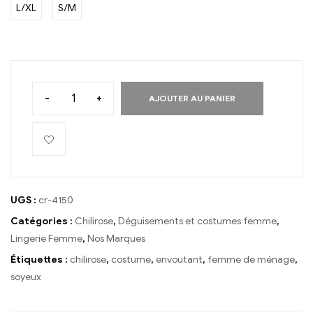
L/XL
S/M
-
+
AJOUTER AU PANIER
UGS :
cr-4150
Catégories :
Chilirose
,
Déguisements et costumes femme
,
Lingerie Femme
,
Nos Marques
Étiquettes :
chilirose
,
costume
,
envoutant
,
femme de ménage
,
soyeux