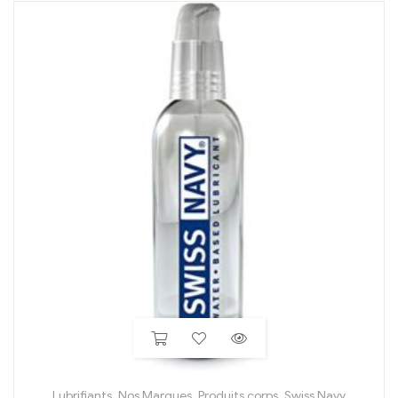
Lubrifiants
,
Nos Marques
,
Produits corps
,
Swiss Navy