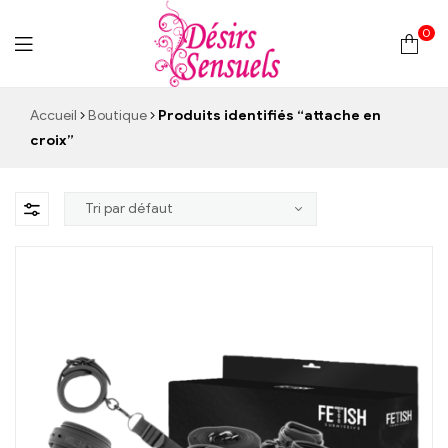
0
Desirs
Accueil
Boutique
Produits identifiés “attache en
croix”
Sensuels