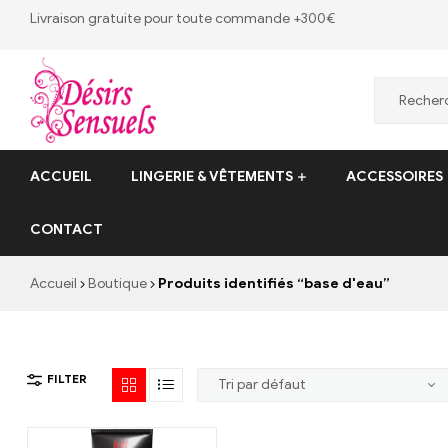
Livraison gratuite pour toute commande +300€
Desirs
ACCUEIL
LINGERIE & VÊTEMENTS
ACCESSOIRES
Sensuels
CONTACT
Désirs
Sensuels
Accueil
Boutique
Produits identifiés “base d'eau”
–
13
bis
rue
FILTER
Victor
Baltard,
77410