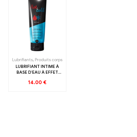
Claye
Souilly
Lubrifiants
,
Produits corps
LUBRIFIANT INTIME À
BASE D’EAU À EFFET
FROID ET CHAUD
14.00
€