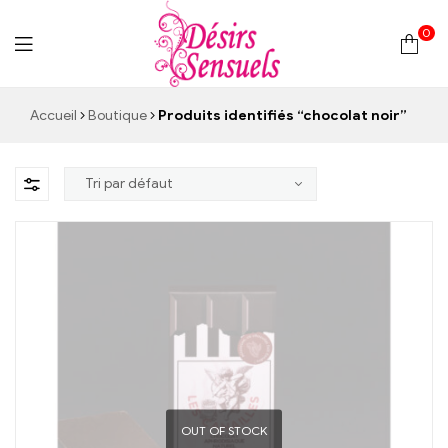
0
Desirs
Accueil
Boutique
Produits identifiés “chocolat noir”
Sensuels
OUT OF STOCK