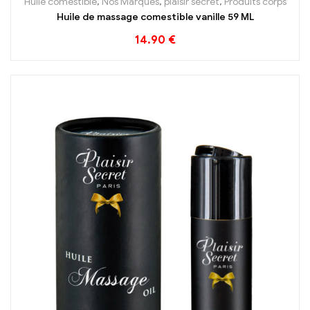
Huile comestible
,
Nos Marques
,
plaisir secret
,
Produits corps
Huile de massage comestible vanille 59 ML
14.90
€