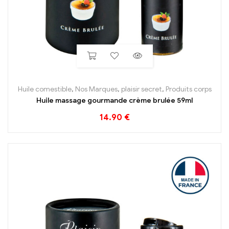
Huile comestible
,
Nos Marques
,
plaisir secret
,
Produits corps
Huile massage gourmande crème brulée 59ml
14.90
€