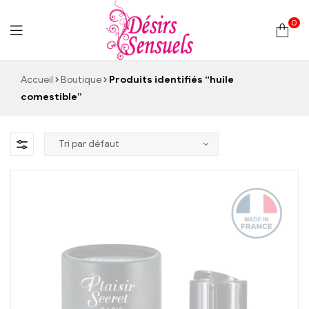
0
Desirs
Accueil
Boutique
Produits identifiés “huile
comestible”
Sensuels