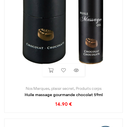
Nos Marques
,
plaisir secret
,
Produits corps
Huile massage gourmande chocolat 59ml
14.90
€