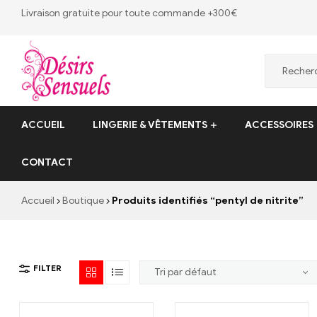
Livraison gratuite pour toute commande +300€
Desirs
ACCUEIL
LINGERIE & VÊTEMENTS
ACCESSOIRES
Sensuels
CONTACT
Désirs
Sensuels
Accueil
Boutique
Produits identifiés “pentyl de nitrite”
–
13
bis
rue
FILTER
Victor
Baltard,
77410