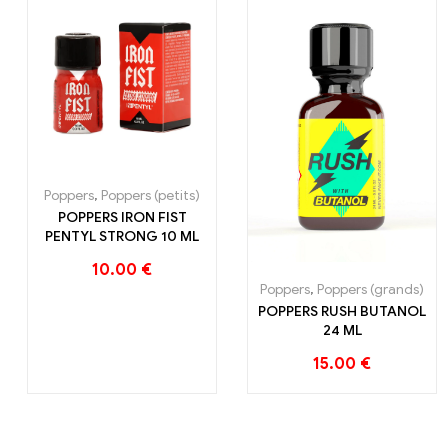
Claye
Souilly
Poppers
,
Poppers (petits)
POPPERS IRON FIST
PENTYL STRONG 10 ML
10.00
€
Poppers
,
Poppers (grands)
POPPERS RUSH BUTANOL
24 ML
15.00
€