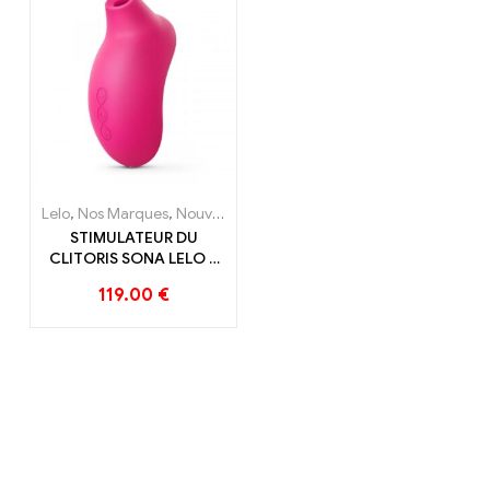
Claye
Souilly
Lelo
,
Nos Marques
,
Nouveautés
,
Sex toys pour femme
,
Stimulate
STIMULATEUR DU
CLITORIS SONA LELO 2
CERISE
119.00
€