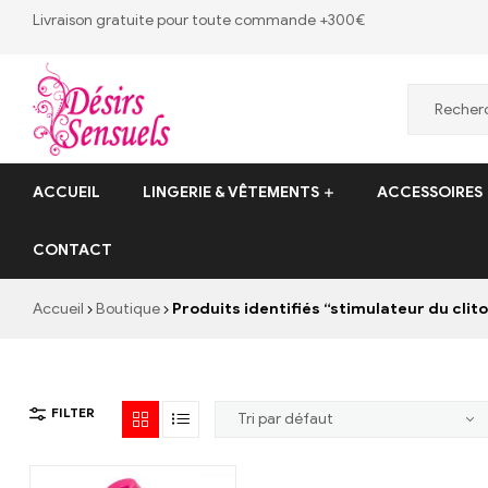
Livraison gratuite pour toute commande +300€
Desirs
ACCUEIL
LINGERIE & VÊTEMENTS
ACCESSOIRES
Sensuels
CONTACT
Désirs
Sensuels
Accueil
Boutique
Produits identifiés “stimulateur du clito
–
13
bis
rue
FILTER
Victor
Baltard,
77410