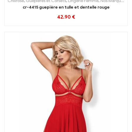
Chilirose
,
Guêpières et Corsets
,
Lingerie Femme
,
Nos Marques
cr-4415 guepière en tulle et dentelle rouge
42.90
€