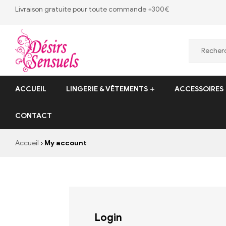
Livraison gratuite pour toute commande +300€
Desirs
ACCUEIL
LINGERIE & VÊTEMENTS
ACCESSOIRES
Sensuels
CONTACT
Désirs
Sensuels
Accueil
My account
–
13
bis
rue
Victor
Baltard,
Login
77410