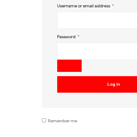
Claye
Username or email address
*
Souilly
Password
*
Log in
Remember me