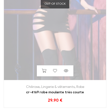
OUT OF STOCK
Chilirose
,
Lingerie & vêtements
,
Robe
cr-4169 robe moulante très courte
29.90
€