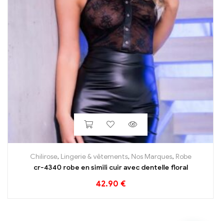
Chilirose
,
Lingerie & vêtements
,
Nos Marques
,
Robe
cr-4340 robe en simili cuir avec dentelle floral
42.90
€