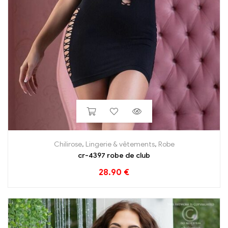
Chilirose
,
Lingerie & vêtements
,
Robe
cr-4397 robe de club
28.90
€