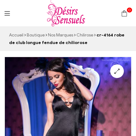
0
Desirs
Accueil
Boutique
Nos Marques
Chilirose
cr-4164 robe
de club longue fendue de chiliorose
Sensuels