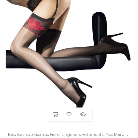
Bas
,
Bas autofixants
,
Fiore
,
Lingerie & vêtements
,
Nos Marques