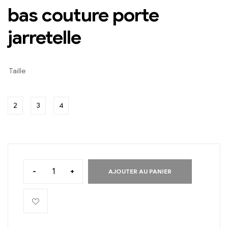
bas couture porte
jarretelle
Taille
2
3
4
-
+
AJOUTER AU PANIER