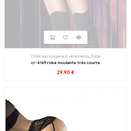
Chilirose
,
Lingerie & vêtements
,
Robe
cr-4169 robe moulante très courte
29.90
€