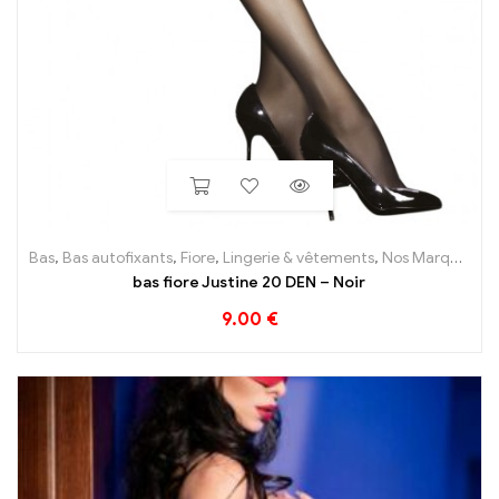
Bas
,
Bas autofixants
,
Fiore
,
Lingerie & vêtements
,
Nos Marques
bas fiore Justine 20 DEN – Noir
9.00
€