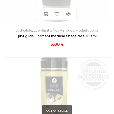
Just Glide
,
Lubrifiants
,
Nos Marques
,
Produits corps
just glide lubrifiant médical a base d’eau 50 ml
5.00
€
OUT OF STOCK