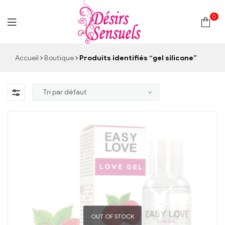
0
Desirs
Accueil
Boutique
Produits identifiés “gel silicone”
Sensuels
OUT OF STOCK