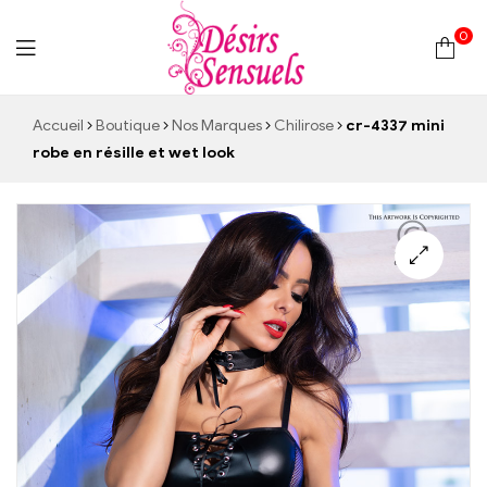
0
Desirs
Accueil
Boutique
Nos Marques
Chilirose
cr-4337 mini
robe en résille et wet look
Sensuels