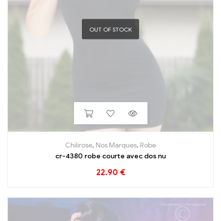
OUT OF STOCK
Chilirose
,
Nos Marques
,
Robe
cr-4380 robe courte avec dos nu
22.90
€