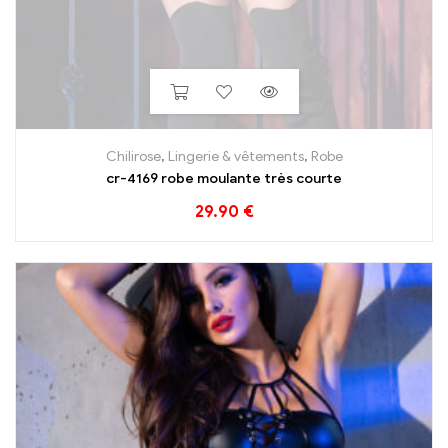
Chilirose
,
Lingerie & vêtements
,
Robe
cr-4169 robe moulante très courte
29.90
€