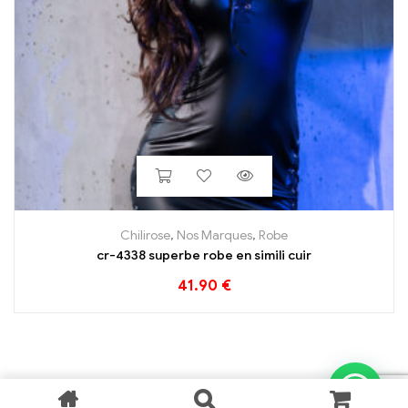
Chilirose
,
Nos Marques
,
Robe
cr-4338 superbe robe en simili cuir
41.90
€