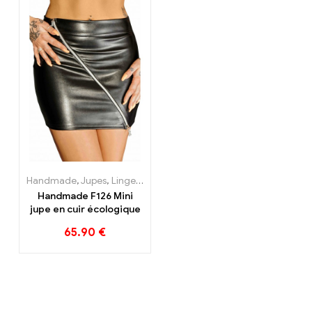
Claye
Souilly
Handmade
,
Jupes
,
Lingerie & vêtements
,
Nos Marques
Handmade F126 Mini
jupe en cuir écologique
65.90
€