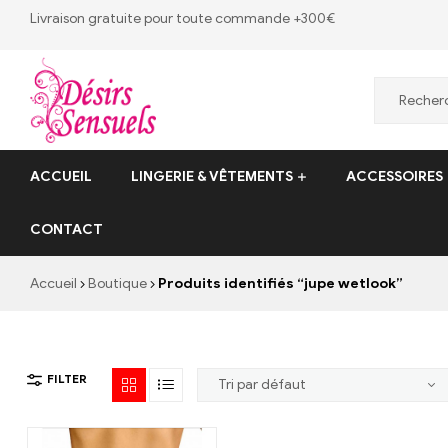
Livraison gratuite pour toute commande +300€
Desirs
ACCUEIL
LINGERIE & VÊTEMENTS
ACCESSOIRES
Sensuels
CONTACT
Désirs
Sensuels
Accueil
Boutique
Produits identifiés “jupe wetlook”
–
13
bis
rue
FILTER
Victor
Baltard,
77410