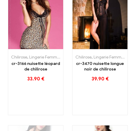
Claye
Souilly
Chilirose
,
Lingerie Femme
,
Nuisettes
Chilirose
,
Lingerie Femme
,
nu
cr-3166 nuisette léopard
cr-3470 nuisette longue
de chilirose
noir de chilirose
33.90
€
39.90
€