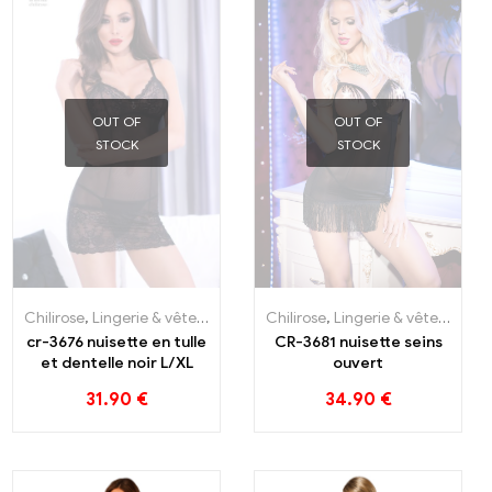
OUT OF
OUT OF
STOCK
STOCK
settes
Chilirose
,
Lingerie & vêtements
,
Lingerie Femme
,
Nos Marques
,
Nui
Chilirose
,
Lingerie & vêtements
,
cr-3676 nuisette en tulle
CR-3681 nuisette seins
et dentelle noir L/XL
ouvert
31.90
€
34.90
€