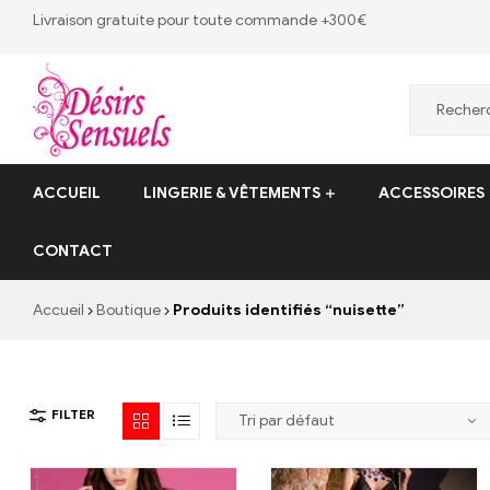
Livraison gratuite pour toute commande +300€
Desirs
ACCUEIL
LINGERIE & VÊTEMENTS
ACCESSOIRES
Sensuels
CONTACT
Désirs
Sensuels
Accueil
Boutique
Produits identifiés “nuisette”
–
13
bis
rue
FILTER
Victor
Baltard,
77410