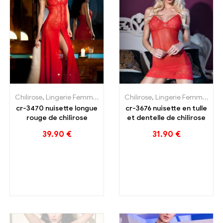
isettes longues
Chilirose
,
Lingerie Femme
,
Nos Marques
Chilirose
,
nuisettes longues
,
Lingerie Femme
,
Nui
cr-3470 nuisette longue
cr-3676 nuisette en tulle
rouge de chilirose
et dentelle de chilirose
39.90
€
31.90
€