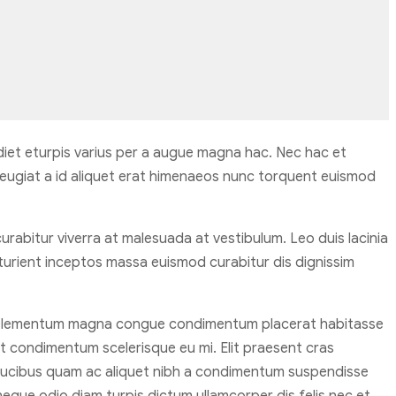
iet eturpis varius per a augue magna hac. Nec hac et
feugiat a id aliquet erat himenaeos nunc torquent euismod
 curabitur viverra at malesuada at vestibulum. Leo duis lacinia
turient inceptos massa euismod curabitur dis dignissim
n elementum magna congue condimentum placerat habitasse
at condimentum scelerisque eu mi. Elit praesent cras
 faucibus quam ac aliquet nibh a condimentum suspendisse