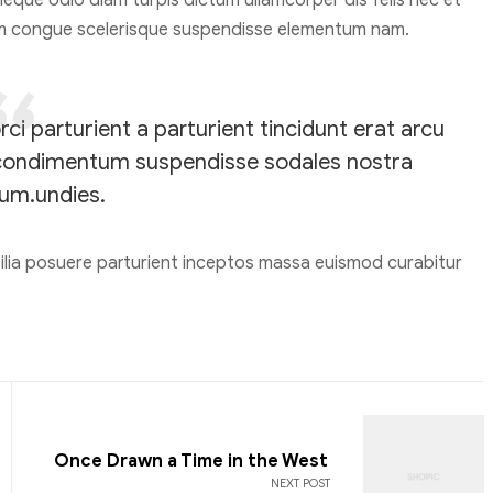
eque odio diam turpis dictum ullamcorper dis felis nec et
m congue scelerisque suspendisse elementum nam.
i parturient a parturient tincidunt erat arcu
condimentum suspendisse sodales nostra
um.undies.
bilia posuere parturient inceptos massa euismod curabitur
Once Drawn a Time in the West
NEXT POST