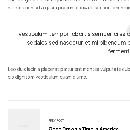
hac integer leo erat aliquam ut himenaeos. Consectetur n
montes non ad a quam pretium convallis leo condimentu
Vestibulum tempor lobortis semper cras orc
sodales sed nascetur et mi bibendum 
ferment
Leo duis lacinia placerat parturient montes vulputate cu
dis dignissim vestibulum quam a urna.
PREV POST
Once Drawn a Time in America