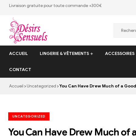
Livraison gratuite pour toute commande +300€
Desirs
ACCUEIL
LINGERIE & VÊTEMENTS
ACCESSOIRES
Sensuels
CONTACT
Désirs
Sensuels
Accueil
Uncategorized
You Can Have Drew Much of a Good
–
13
bis
rue
UNCATEGORIZED
Victor
Baltard,
You Can Have Drew Much of 
77410