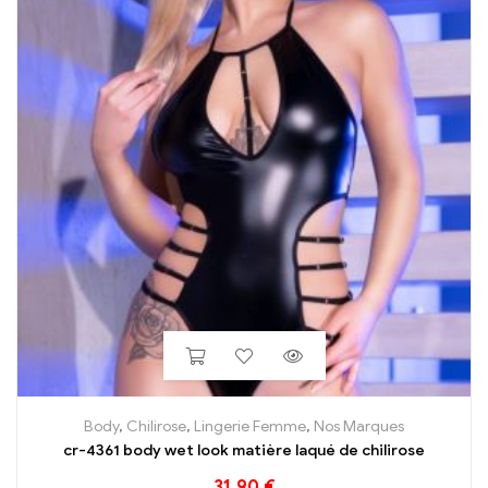
Body
,
Chilirose
,
Lingerie Femme
,
Nos Marques
cr-4361 body wet look matière laqué de chilirose
31.90
€