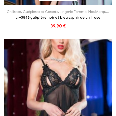
Chilirose
,
Guêpières et Corsets
,
Lingerie Femme
,
Nos Marques
cr-3845 guêpière noir et bleu saphir de chilirose
39.90
€