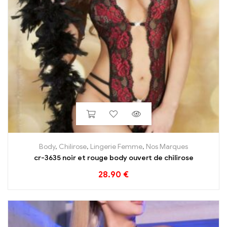
Body
,
Chilirose
,
Lingerie Femme
,
Nos Marques
cr-3635 noir et rouge body ouvert de chilirose
28.90
€