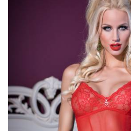
Claye
Souilly