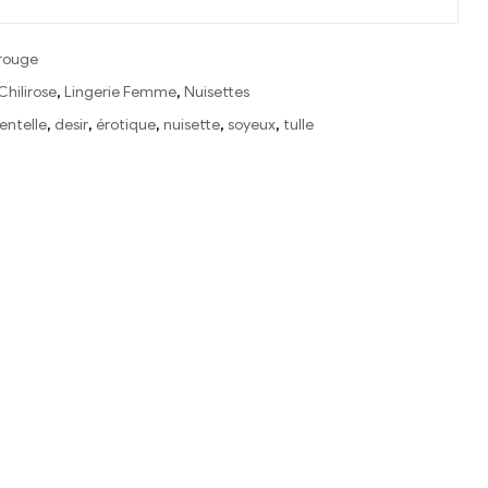
 rouge
Chilirose
,
Lingerie Femme
,
Nuisettes
entelle
,
desir
,
érotique
,
nuisette
,
soyeux
,
tulle