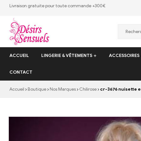
Livraison gratuite pour toute commande +300€
Desirs
ACCUEIL
LINGERIE & VÊTEMENTS
ACCESSOIRES
Sensuels
CONTACT
Désirs
Sensuels
Accueil
Boutique
Nos Marques
Chilirose
cr-3676 nuisette en
–
13
bis
rue
Victor
Baltard,
77410