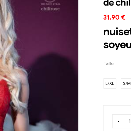
de chil
31.90
€
nuise
soye
Taille
L/XL
S/M
-