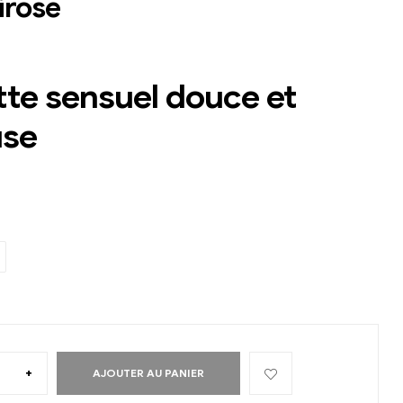
irose
tte sensuel douce et
use
+
AJOUTER AU PANIER